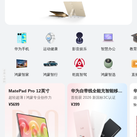
华为手机
运动健康
影音娱乐
智慧办公
教育
鸿蒙智家
鸿蒙智行
乾崑智驾
鸿蒙智选
直
MatePad Pro 12英寸
华为自带线全能充智能移动电源（100 W 12000）
超轻超薄
鸿蒙专业创作力
首批获 2026 新国标3C认证
越
超长续航
双向 100 W 高功率超级快充
¥5699
¥399
预
离线查找智慧提醒