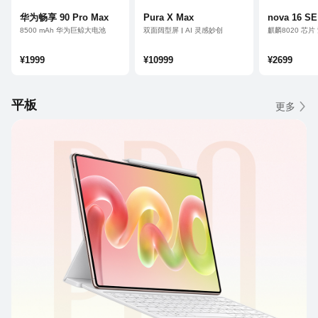
华为畅享 90 Pro Max
Pura X Max
nova 16 SE
8500 mAh 华为巨鲸大电池
双面阔型屏
AI 灵感妙创
麒麟8020 芯
支持 Wi-Fi 7
小艺伴随式 AI
5000 万 R
8500 mAh
¥1999
¥10999
¥2699
平板
更多