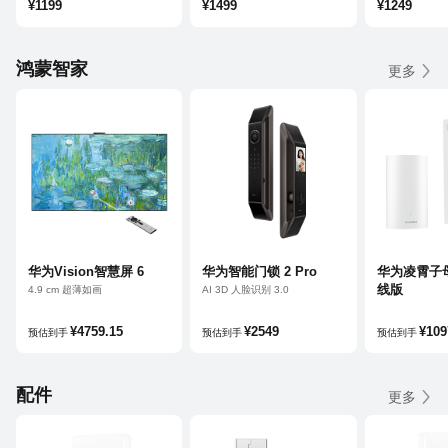
¥1199
¥1499
¥1249
鸿蒙智家
更多
华为Vision智慧屏 6
华为智能门锁 2 Pro
华为凌霄子母
线版
4.9 cm 超薄如画
AI 3D 人脸识别 3.0
黑晶屏 0.5% LR 低反光
AI 掌静脉解锁
鸿蒙 AI 搜片看球
超清猫眼远程对讲
¥4759.15
¥2549
¥109
预估到手
预估到手
预估到手
配件
更多