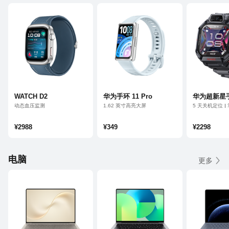
WATCH D2
华为手环 11 Pro
华为超新星手表
动态血压监测
1.62 英寸高亮大屏
5 天关机定位
独立 GNSS 五星定位
纯净社交
室外跑骑体验升级
¥2988
¥349
¥2298
电脑
更多