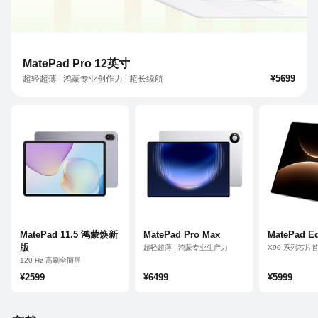
MatePad Pro 12英寸
¥5699
超轻超薄
鸿蒙专业创作力
超长续航
MatePad 11.5 鸿蒙焕新
MatePad Pro Max
MatePad E
版
超轻超薄
鸿蒙专业生产力
X90 系列芯片
音悦家 App
平板、电脑双
120 Hz 高刷全面屏
14.2 英寸
鸿蒙 AI 健康学习
¥2599
¥6499
¥5999
10100 mAh 大电池