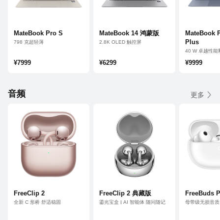
MateBook Pro S
MateBook 14 鸿蒙版
MateBook 
Plus
798 克超轻薄
2.8K OLED 触控屏
3.1K 柔性 OLED 触控屏
鸿蒙 AI 超能小艺
40 W 卓越性能
鸿蒙 AI
21 小时超长续航
970 克超轻
¥7999
¥6299
¥9999
音频
更多
FreeClip 2
FreeClip 2 典藏版
FreeBuds P
全新 C 形桥 舒适稳固
鎏光宝盒
AI 智能体 随问随记
母带级无损音质
澎湃双擎 智感聆听
云感 C 形桥
双擎 AI 感知
鸿蒙 AI 耳边助手
星闪™超稳定