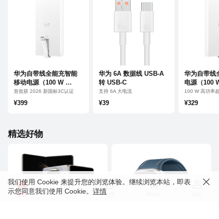
华为自带线全能充智能
华为 6A 数据线 USB-A 
华为自带线
移动电源（100 W 
转 USB-C
电源（100 W
12000）
首批获 2026 新国标3C认证
支持 6A 大电流
100 W 高功
双向 100 W 高功率超级快充
旗舰手机高品
¥399
¥39
¥329
离线查找智慧提醒
超耐用自带线
精选好物
我们使用 Cookie 来提升您的浏览体验。继续浏览本站，即表
示您同意我们使用 Cookie。
详情
首页
分类
发现
购物车
我的